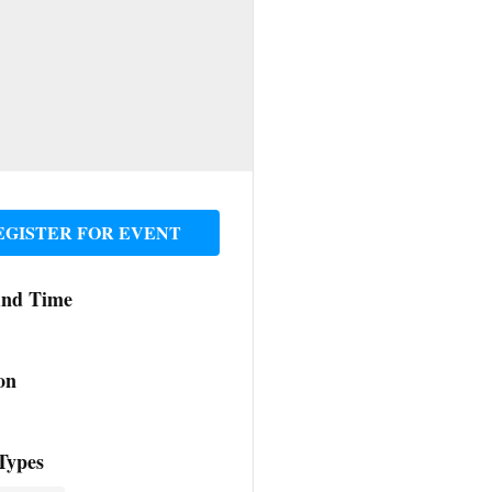
EGISTER FOR EVENT
And Time
on
Types