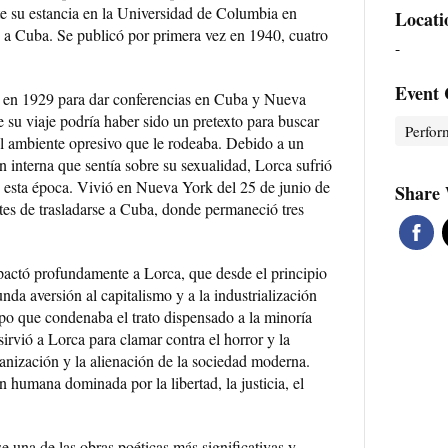
e su estancia en la Universidad de Columbia en
Locati
 a Cuba. Se publicó por primera vez en 1940, cuatro
-
Event 
en 1929 para dar conferencias en Cuba y Nueva
 su viaje podría haber sido un pretexto para buscar
Perfor
el ambiente opresivo que le rodeaba. Debido a un
n interna que sentía sobre su sexualidad, Lorca sufrió
 esta época. Vivió en Nueva York del 25 de junio de
Share 
tes de trasladarse a Cuba, donde permaneció tres
actó profundamente a Lorca, que desde el principio
nda aversión al capitalismo y a la industrialización
po que condenaba el trato dispensado a la minoría
rvió a Lorca para clamar contra el horror y la
anización y la alienación de la sociedad moderna.
humana dominada por la libertad, la justicia, el
e una de las obras poéticas más significativas y