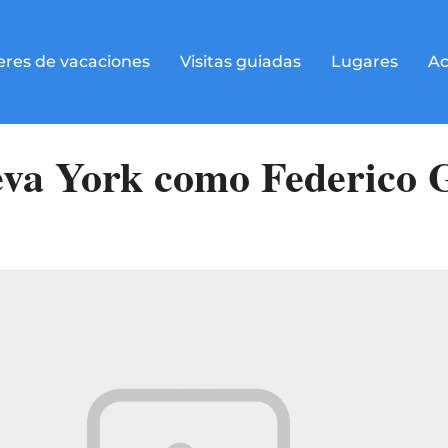
eres de vacaciones
Visitas guiadas
Lugares
Ac
eva York como Federico 